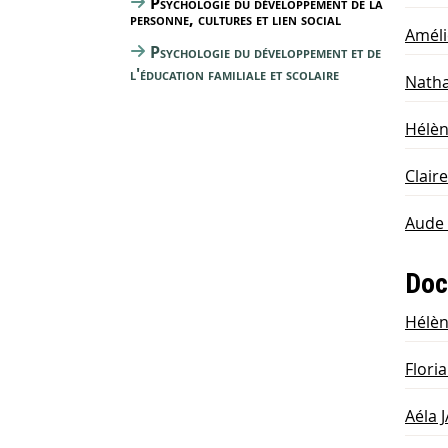
Psychologie du développement de la
personne, cultures et lien social
Amél
Psychologie du développement et de
l'éducation familiale et scolaire
Nath
Hélè
Clair
Aude 
Doc
Hélè
Flori
Aéla 